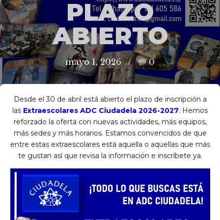
PLAZO
ABIERTO
mayo 1, 2026
0
Desde el 30 de abril está abierto el plazo de inscripción a
las
Extraescolares ADC Ciudadela 2026-2027
. Hemos
reforzado la oferta con nuevas actividades, más equipos,
más sedes y más horarios. Estamos convencidos de que
entre estas extraescolares está aquella o aquellas que más
te gustan así que revisa la información e inscríbete ya.