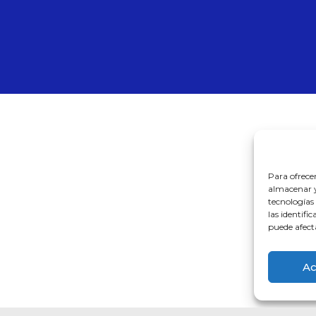
Para ofrece
almacenar y/
tecnologías
las identifi
puede afect
Ac