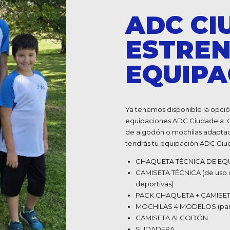
ADC CI
ESTRE
EQUIPA
Ya tenemos disponible la opció
equipaciones ADC Ciudadela. C
de algodón o mochilas adaptada
tendrás tu equipación ADC Ciu
CHAQUETA TÉCNICA DE EQUIP
CAMISETA TÉCNICA (de uso o
deportivas)
PACK CHAQUETA + CAMISETA 
MOCHILAS 4 MODELOS (para 
CAMISETA ALGODÓN
SUDADERA