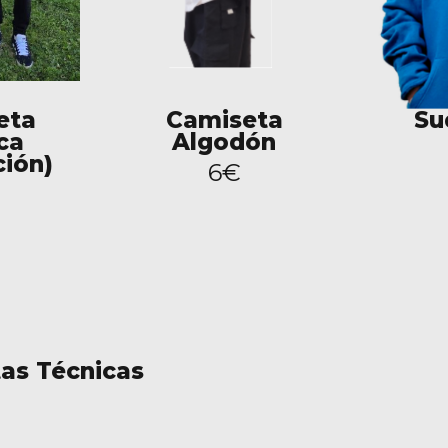
eta
Camiseta
Su
ca
Algodón
ción)
6€
as Técnicas