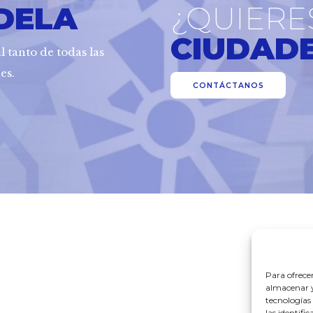
DELA
¿QUIERE
CIUDAD
l tanto de todas las
es.
CONTÁCTANOS
Para ofrece
almacenar y/
tecnologías
las identifi