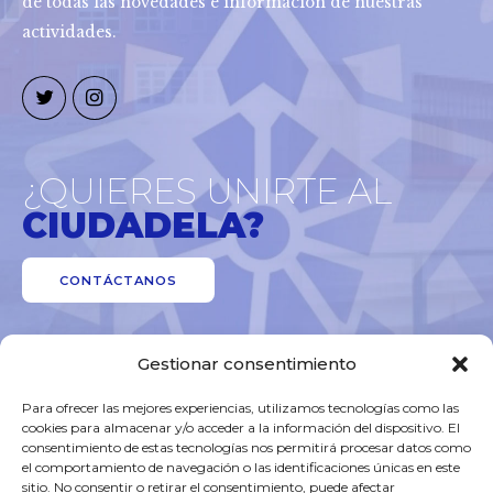
de todas las novedades e información de nuestras
actividades.
¿QUIERES UNIRTE AL
CIUDADELA?
CONTÁCTANOS
Gestionar consentimiento
Para ofrecer las mejores experiencias, utilizamos tecnologías como las
cookies para almacenar y/o acceder a la información del dispositivo. El
consentimiento de estas tecnologías nos permitirá procesar datos como
el comportamiento de navegación o las identificaciones únicas en este
sitio. No consentir o retirar el consentimiento, puede afectar
Aviso Legal